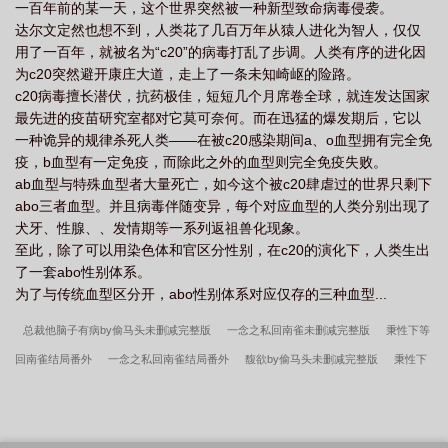
一百年前的某一天，这个世界突然被一种新型致命病毒侵袭。
达尔文定然也想不到，人类花了几百万年从猿人进化为智人，仅仅
用了一百年，就被名为“c20”的病毒打乱了步调。人类有序的进化因
为c20突然避开康庄大道，走上了一条未知崎岖的险路。
c20病毒擅长潜伏，抗药极佳，短短几个月席卷全球，就连发达国家
最先进的疫苗研究室都对它莫可奈何。而在迅猛的爆发期后，它以
一种诡异的规律杀死人类——在被c20感染期间a、o血型拥有完全免
疫，b血型有一定免疫，而除此之外的血型则完全免疫失败。
ab血型与特殊血型者大量死亡，如今这个被c20肆虐过的世界只剩下
abo三者血型。并且病毒伴随变异，每个对应血型的人类分别出现了
犬牙、性腺、、发情期等一系列返祖兽化现象。
至此，除了可以用染色体和官区分性别，在c20的演化下，人类生出
了一套abo性别体系。
为了与传统血型区分开，abo性别体系对应仅存的三种血型...
总裁他脑子有病by偷马头未删减完整版
一念之私回南雀未删减完整版
秉性下等
回南雀结局番外
一念之私回南雀结局番外
馥欲by偷马头未删减完整版
秉性下
等回南雀未删减完整版
总裁他脑子有病by偷马头结局番外
先婚by偷马头笔趣阁
无弹窗
陈伤回南雀结局番外
柏胤摩川未删减完整版
柏胤摩川结局番外
衣冠
禽兽by偷马头结局番外
衣冠禽兽by偷马头未删减完整版
馥欲by偷马头笔趣阁无