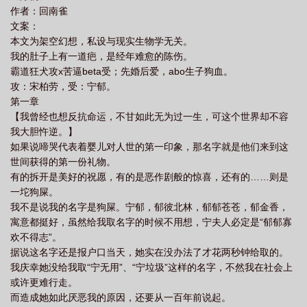
作者：回南雀
文案：
本文为架空幻想，私设与现实生物学无关。
我的肚子上有一道疤，是经年难愈的陈伤。
霸道狂犬攻x苦逼beta受；先婚后爱，abo生子狗血。
攻：宋柏劳，受：宁郁。
第一章
【我曾经也想反抗命运，不甘如此无为过一生，可这个世界却不容
我大胆忤逆。】
如果说啼哭代表着婴儿对人世的第一印象，那名字就是他们来到这
世间获得的第一份礼物。
有的拆开是美好的祝愿，有的是恶作剧般的惊喜，还有的……则是
一坨狗屎。
我不是说我的名字是狗屎。宁郁，郁彼北林，郁郁苍苍，郁金香，
寓意都挺好，虽然给我取名字的时候不用想，宁夫人必定是“郁郁寡
欢不得志”。
据说这名字还是报户口当天，她实在没办法了才花两秒钟给取的。
我庆幸她没给我取“宁无用”、“宁垃圾”这样的名字，不然我在社会上
或许更难行走。
而造成她如此厌恶我的原因，还要从一百年前说起。