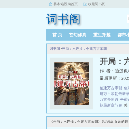
将本站设为首页
收藏词书阁
词书阁
首 页
玄幻修真
重生穿越
都市
词书阁
>
开局：六连抽，创建万古帝朝
开局：
作 者：逍遥孤
最后更新：2025-1
创建万古帝朝
创
建万古帝朝最新
万古帝朝逍
争霸
朝最新章节更
关
键时刻开启诸天
城……萧凡：召
《开局：六连抽，创建万古帝朝》第786章 女帝的