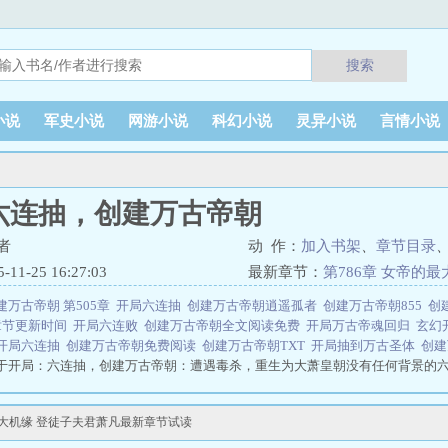
搜索
小说
军史小说
网游小说
科幻小说
灵异小说
言情小说
六连抽，创建万古帝朝
者
动 作：
加入书架
、
章节目录
1-25 16:27:03
最新章节：
第786章 女帝的
建万古帝朝 第505章
开局六连抽
创建万古帝朝逍遥孤者
创建万古帝朝855
创
章节更新时间
开局六连败
创建万古帝朝全文阅读免费
开局万古帝魂回归
玄幻
开局六连抽
创建万古帝朝免费阅读
创建万古帝朝TXT
开局抽到万古圣体
创建
于开局：六连抽，创建万古帝朝：遭遇毒杀，重生为大萧皇朝没有任何背景的
争霸系统，开局赠送六连抽：腰跨绣春刀的锦衣卫，令人闻风丧胆的毒士贾诩，
唤诸天豪杰为我所用，让整个大陆，传诵我帝朝之名者，证道永生……开局：六
最大机缘 登徒子夫君萧凡最新章节试读