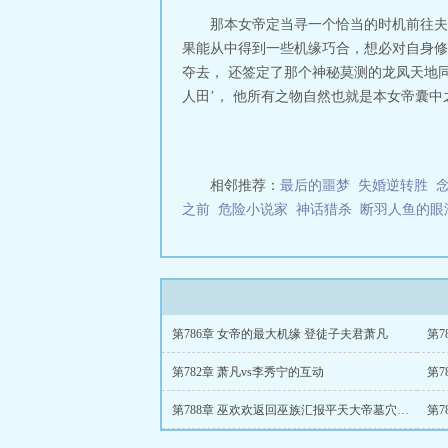
那本女帝定当寻一个恰当的时机前往夫
果能从中得到一些机缘巧合，想必对自身修
夺去， 还签定了那个神秘莫测的龙凤天地
人田’， 他所有之物自然也就是本女帝囊中
相邻推荐：
最后的噩梦
失婚逆转胜
之前
危险小说家
神话猎杀
断羽人鱼的眼
第786章 女帝的最大机缘 登徒子夫君萧凡
第
第782章 萧凡vs李秀宁的互动
第7
第788章 巫欢欢返回巫族汇报平天大帝墓穴的收获
第7