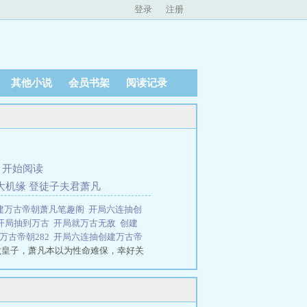
登录
注册
其他小说
会员书架
阅读记录
、
开始阅读
最大机缘 登徒子夫君萧凡
建万古帝朝萧凡笔趣阁
开局六连抽创
开局抽到万古
开局就万古无敌
创建
万古帝朝282
开局六连抽创建万古帝
六皇子，萧凡本以为性命难保，幸好关
千变莫名墨玉麒麟……剑圣叶孤
连抽，创建万古帝朝