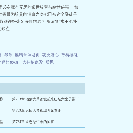
里必定藏有无尽的稀世珍宝与绝世秘籍， 如
女帝最为珍贵的清白之身都已被这个登徒子
取些许好处又有何妨呢？ 所谓‘肥水不流外
点...
相
墨墨
愿晴常伴君侧
夜火婚心
等待拂晓
之逗比傻妞，大神给点爱
后见
第784章 治疗完美完成李平安特殊体质震惊李秀宁
第783章 治病大萧都城前来巴结六皇子殿下的各大势力
第789章 返回大萧都城再见贾诩
第786章 神秘神境强者消失了华阳针法登堂入室
第785章 雷憨憨带来的惊喜