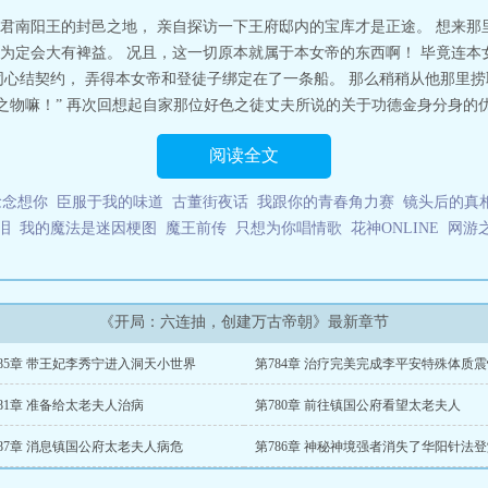
君南阳王的封邑之地， 亲自探访一下王府邸内的宝库才是正途。 想来那
为定会大有裨益。 况且，这一切原本就属于本女帝的东西啊！ 毕竟连本
同心结契约， 弄得本女帝和登徒子绑定在了一条船。 那么稍稍从他那里捞
之物嘛！” 再次回想起自家那位好色之徒丈夫所说的关于功德金身分身的优缺
阅读全文
念念想你
臣服于我的味道
古董街夜话
我跟你的青春角力赛
镜头后的真
泪
我的魔法是迷因梗图
魔王前传
只想为你唱情歌
花神ONLINE
网游
《开局：六连抽，创建万古帝朝》最新章节
785章 带王妃李秀宁进入洞天小世界
81章 准备给太老夫人治病
第780章 前往镇国公府看望太老夫人
87章 消息镇国公府太老夫人病危