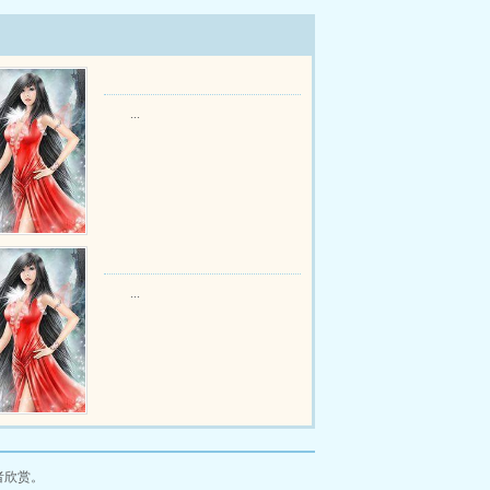
...
...
者欣赏。